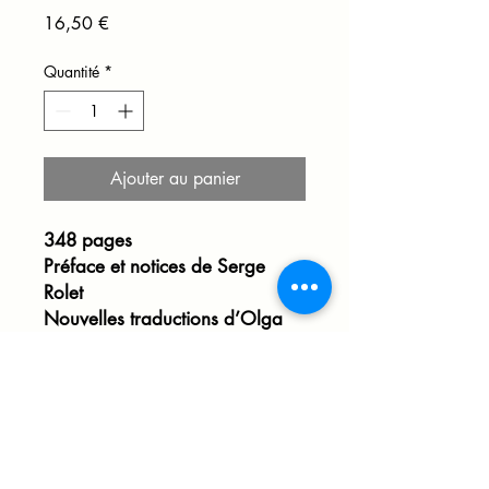
Prix
16,50 €
Quantité
*
Ajouter au panier
348 pages
Préface et notices de Serge
Rolet
Nouvelles traductions d’Olga
Artyushkina,
Laetitia Decourt, Jean-Luc
Goester et Serge Rolet
Le rire rouge
Le vol
Apparitions
C’est l’histoire