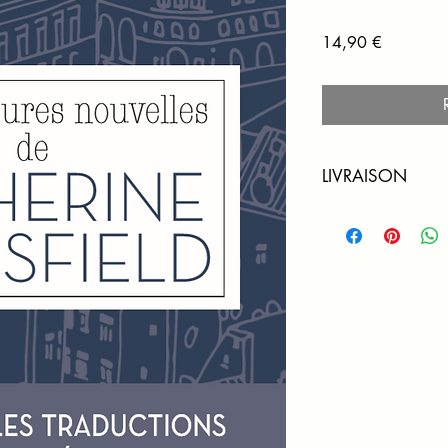
Prix
14,90 €
LIVRAISON
Livraison gratuite en
5 euros pour le rest
Exemplaire expédié d
commande par courri